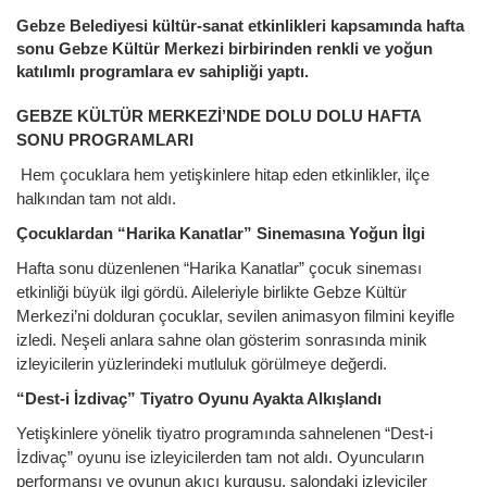
Gebze Belediyesi kültür-sanat etkinlikleri kapsamında hafta
sonu Gebze Kültür Merkezi birbirinden renkli ve yoğun
katılımlı programlara ev sahipliği yaptı.
GEBZE KÜLTÜR MERKEZİ’NDE DOLU DOLU HAFTA
SONU PROGRAMLARI
Hem çocuklara hem yetişkinlere hitap eden etkinlikler, ilçe
halkından tam not aldı.
Çocuklardan “Harika Kanatlar” Sinemasına Yoğun İlgi
Hafta sonu düzenlenen “Harika Kanatlar” çocuk sineması
etkinliği büyük ilgi gördü. Aileleriyle birlikte Gebze Kültür
Merkezi’ni dolduran çocuklar, sevilen animasyon filmini keyifle
izledi. Neşeli anlara sahne olan gösterim sonrasında minik
izleyicilerin yüzlerindeki mutluluk görülmeye değerdi.
“Dest-i İzdivaç” Tiyatro Oyunu Ayakta Alkışlandı
Yetişkinlere yönelik tiyatro programında sahnelenen “Dest-i
İzdivaç” oyunu ise izleyicilerden tam not aldı. Oyuncuların
performansı ve oyunun akıcı kurgusu, salondaki izleyiciler