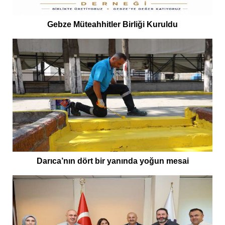
Gebze Müteahhitler Birliği Kuruldu
Darıca’nın dört bir yanında yoğun mesai